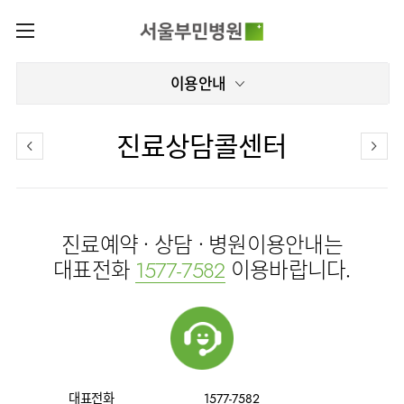
카피라이트로 가기
본문으로 가기
주메뉴로 가기
로그인
이용안내
나의진료정보
회원가입
온라인진료예약
센터
진료상담콜센터
증명서발급내역
센터
진료안내
전체보기
진료과
관절센터
이용안내
진료과 전체보기
의료진
로봇인공관절센터
진료예약 · 상담 · 병원이용안내는
층별안내
병원소개
정형외과
클리닉
척추내시경센터
대표전화
이용바랍니다.
1577-7582
편의시설
병원장인사말
신경외과
아시아고관절내시경클리닉
진료시간표
미디어센터
김용정
비급여진료비
척추변형센터
비전과
재활의학과
당뇨발 클리닉
외래진료
병원소식
핵심가치
서식
부민그룹소개
심혈관센터
다운로드
호흡기내과
사경 클리닉
지역응급의료기관
언론보도
Why
인공신장센터
이사장소개
Bumin
부민그룹소식
장비안내
순환기내과
성장 클리닉
입원/
인재채용
퇴원/
간센터
비전과
대표전화
1577-7582
연혁
진료상담콜센터
소화기내과
연골재생클리닉
병문안