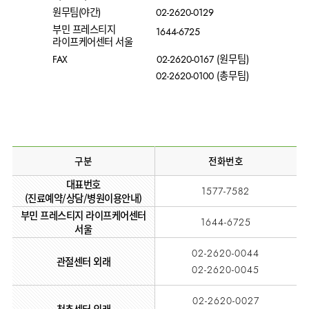
사회공헌
핵심가치
칭찬합시다
소화기센터
KOR
원무팀(야간)
02-2620-0129
조직도
주차시설안내
신장내과
입원생활안내
언론보도
HI
고객의소리
ENG
부민 프레스티지
1644-6725
특수치료내시경센터
진료협력센터
오시는길
라이프케어센터 서울
내분비내과
RUS
건강토크
부민스토리
부민병원
부민
FAX
02-2620-0167 (원무팀)
40주년
연구교육
CHI
비대면진료
류마티스내과
라이프케어센터
입찰공고
HSS
역사관
FAQ
02-2620-0100 (총무팀)
서울
글로벌
감염내과
얼라이언스
증명서재발급
스포츠재활센터
외과
연혁
외상골절센터
신경과
조직도
국제진료센터
소아청소년과
오시는길
구분
전화번호
임상시험센터
산부인과
의료진
대표번호
소아골절센터
1577-7582
소개
(진료예약/상담/병원이용안내)
비뇨의학과
부민 프레스티지 라이프케어센터
외래진료
가정의학과
1644-6725
안내
서울
마취통증의학과
02-2620-0044
관절센터 외래
응급의학과
02-2620-0045
영상의학과
02-2620-0027
진단검사의학과