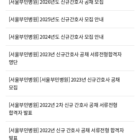
[서울부민병원] 2026년도 신규간호사 공채 모집
사회공헌
핵심가치
칭찬합시다
소화기센터
KOR
조직도
주차시설안내
신장내과
입원생활안내
언론보도
HI
고객의소리
ENG
특수치료내시경센터
[서울부민병원] 2025년도 신규간호사 모집 안내
진료협력센터
오시는길
내분비내과
RUS
건강토크
부민스토리
부민병원
부민
40주년
연구교육
CHI
비대면진료
류마티스내과
라이프케어센터
입찰공고
HSS
역사관
FAQ
서울
[서울부민병원] 2024년도 신규간호사 모집 안내
글로벌
감염내과
얼라이언스
증명서재발급
스포츠재활센터
외과
연혁
[서울부민병원] 2023년 신규간호사 공채 서류전형합격자
외상골절센터
신경과
명단
조직도
국제진료센터
소아청소년과
오시는길
임상시험센터
[서울부민병원] [서울부민병원] 2023년 신규간호사 공채
산부인과
의료진
소아골절센터
모집
소개
비뇨의학과
외래진료
가정의학과
안내
[서울부민병원] 2022년 2차 신규 간호사 공채 서류전형
마취통증의학과
합격자 발표
응급의학과
[서울부민병원] 2022년 신규 간호사 공채 서류전형 합격자
영상의학과
발표
진단검사의학과