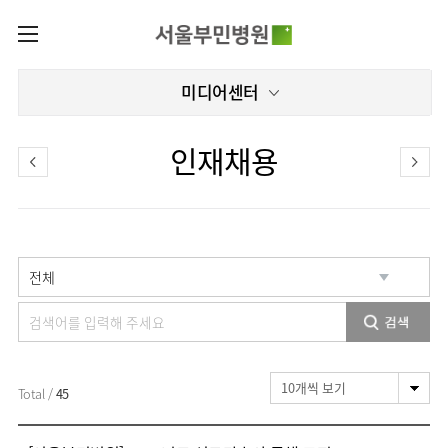
카피라이트로 가기
본문으로 가기
주메뉴로 가기
로그인
미디어센터
나의진료정보
회원가입
온라인진료예약
센터
인재채용
증명서발급내역
센터
진료안내
전체보기
진료과
관절센터
이용안내
진료과 전체보기
의료진
로봇인공관절센터
층별안내
병원소개
정형외과
클리닉
척추내시경센터
편의시설
병원장인사말
신경외과
아시아고관절내시경클리닉
진료시간표
미디어센터
김용정
비급여진료비
척추변형센터
비전과
재활의학과
당뇨발 클리닉
외래진료
병원소식
핵심가치
서식
부민그룹소개
심혈관센터
다운로드
호흡기내과
사경 클리닉
지역응급의료기관
언론보도
Total /
45
Why
인공신장센터
이사장소개
Bumin
부민그룹소식
장비안내
순환기내과
성장 클리닉
입원/
인재채용
퇴원/
간센터
비전과
연혁
진료상담콜센터
소화기내과
연골재생클리닉
병문안