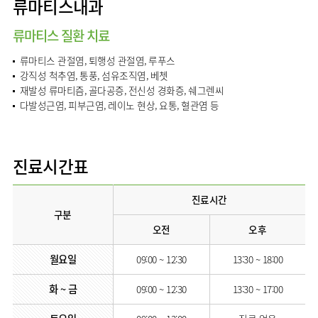
류마티스내과
임상약리학과
류마티스 질환 치료
류마티스 관절염, 퇴행성 관절염, 루푸스
강직성 척추염, 통풍, 섬유조직염, 베쳇
재발성 류마티즘, 골다공증, 전신성 경화증, 쉐그렌씨
다발성근염, 피부근염, 레이노 현상, 요통, 혈관염 등
진료시간표
진료시간
구분
오전
오후
월요일
09:00 ~ 12:30
13:30 ~ 18:00
화 ~ 금
09:00 ~ 12:30
13:30 ~ 17:00