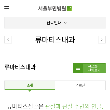
카피라이트로 가기
본문으로 가기
주메뉴로 가기
로그인
진료안내
나의진료정보
회원가입
온라인진료예약
센터
류마티스내과
증명서발급내역
센터
진료안내
전체보기
진료과
관절센터
이용안내
진료과 전체보기
의료진
로봇인공관절센터
류마티스내과
층별안내
진료과
병원소개
전체보기
정형외과
클리닉
척추내시경센터
편의시설
병원장인사말
신경외과
아시아고관절내시경클리닉
진료시간표
미디어센터
김용정
비급여진료비
척추변형센터
소개
의료진
비전과
재활의학과
당뇨발 클리닉
외래진료
병원소식
핵심가치
서식
부민그룹소개
심혈관센터
다운로드
호흡기내과
사경 클리닉
지역응급의료기관
언론보도
Why
인공신장센터
이사장소개
Bumin
부민그룹소식
장비안내
순환기내과
성장 클리닉
입원/
류마티스질환은
인재채용
관절과 관절 주변의 연골,
퇴원/
간센터
비전과
연혁
진료상담콜센터
소화기내과
연골재생클리닉
병문안