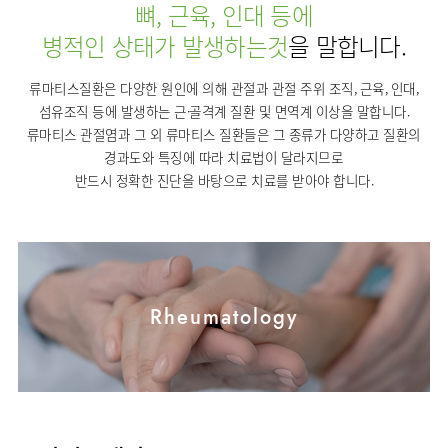
사회공헌
핵심가치
뼈, 근육, 인대 등에
칭찬합시다
소화기센터
KOR
조직도
주차시설안내
신장내과
입원생활안내
언론보도
HI
병적인 상태가 발생하는것
을 말합니다.
고객의소리
ENG
특수치료내시경센터
진료협력센터
오시는길
내분비내과
RUS
건강토크
부민스토리
부민병원
부민
류마티스질환은 다양한 원인에 의해 관절과 관절 주위 조직, 근육, 인대,
40주년
연구교육
CHI
비대면진료
류마티스내과
라이프케어센터
입찰공고
HSS
역사관
FAQ
섬유조직 등에 발생하는 근·골격계 질환 및 면역계 이상을 말합니다.
서울
글로벌
감염내과
류마티스 관절염과 그 외 류마티스 질환들은 그 종류가 다양하고 질환의
얼라이언스
증명서재발급
스포츠재활센터
경과도와 특징에 따라 치료법이 달라지므로
외과
연혁
외상골절센터
반드시 정확한 진단을 바탕으로 치료를 받아야 합니다.
신경과
조직도
국제진료센터
소아청소년과
오시는길
임상시험센터
산부인과
의료진
소아골절센터
소개
비뇨의학과
외래진료
Rheumatology
가정의학과
안내
마취통증의학과
응급의학과
영상의학과
진단검사의학과