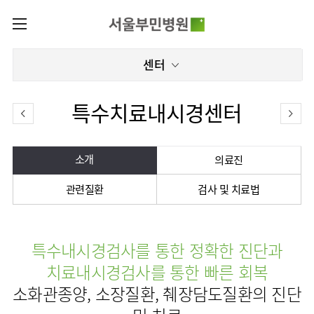
카피라이트로 가기
본문으로 가기
주메뉴로 가기
로그인
센터
나의진료정보
회원가입
온라인진료예약
센터
특수치료내시경센터
증명서발급내역
센터
진료안내
전체보기
진료과
관절센터
소개
의료진
이용안내
진료과 전체보기
의료진
로봇인공관절센터
관련질환
검사 및 치료법
층별안내
병원소개
정형외과
클리닉
척추내시경센터
편의시설
병원장인사말
신경외과
아시아고관절내시경클리닉
진료시간표
미디어센터
김용정
비급여진료비
척추변형센터
비전과
재활의학과
당뇨발 클리닉
특수내시경검사를 통한 정확한 진단과
외래진료
병원소식
핵심가치
서식
부민그룹소개
심혈관센터
다운로드
치료내시경검사를 통한 빠른 회복
호흡기내과
사경 클리닉
지역응급의료기관
언론보도
Why
인공신장센터
이사장소개
Bumin
소화관종양, 소장질환, 췌장담도질환의 진단
부민그룹소식
장비안내
순환기내과
성장 클리닉
입원/
인재채용
퇴원/
간센터
비전과
연혁
진료상담콜센터
소화기내과
연골재생클리닉
병문안