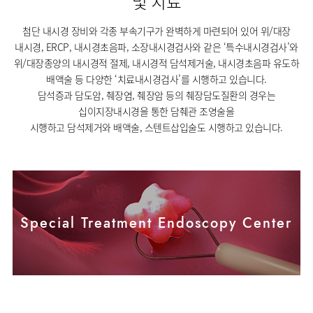
및 치료
사회공헌
핵심가치
칭찬합시다
소화기센터
KOR
조직도
주차시설안내
신장내과
입원생활안내
언론보도
HI
고객의소리
ENG
첨단 내시경 장비와 각종 부속기구가 완벽하게 마련되어 있어 위/대장
특수치료내시경센터
진료협력센터
오시는길
내분비내과
내시경, ERCP, 내시경초음파, 소장내시경검사와 같은 ‘특수내시경검사’와
RUS
건강토크
부민스토리
부민병원
부민
40주년
위/대장종양의 내시경적 절제, 내시경적 담석제거술, 내시경초음파 유도하
연구교육
CHI
비대면진료
류마티스내과
라이프케어센터
입찰공고
HSS
역사관
FAQ
서울
배액술 등 다양한 ‘치료내시경검사’를 시행하고 있습니다.
글로벌
감염내과
얼라이언스
담석증과 담도암, 췌장염, 췌장암 등의 췌장담도질환의 경우는
증명서재발급
스포츠재활센터
외과
십이지장내시경을 통한 담췌관 조영술을
연혁
외상골절센터
시행하고 담석제거와 배액술, 스텐트삽입술도 시행하고 있습니다.
신경과
조직도
국제진료센터
소아청소년과
오시는길
임상시험센터
산부인과
의료진
소아골절센터
소개
비뇨의학과
외래진료
Special Treatment Endoscopy Center
가정의학과
안내
마취통증의학과
응급의학과
영상의학과
진단검사의학과