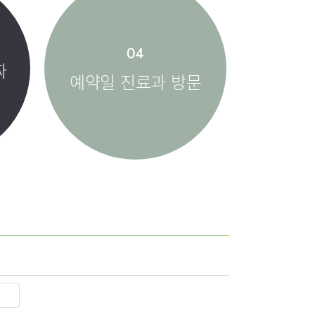
부민병원 40주년 역사관
터
04
짜
예약일 진료과 방문
호흡기내과
내분비내과
신경과
마취통증의학과
임상약리학과