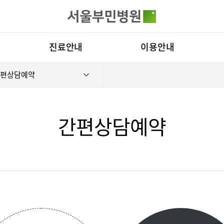
카피라이트로 가기
본문으로 가기
주메뉴로 가기
전체메뉴
진료안내
이용안내
편상담예약
진료과
층별안내
병원
의료진
편의시설
비전
료예약
증명서재발급
증명서발급
클리닉
증명서재발급
Why
간편상담예약
진료시간표
서식다운로드
연혁
외래진료
비급여진료비
조직
로봇인공관절센터
척추내시경
지역응급의료기관
장비안내
연구
입원/퇴원/병문안
진료상담콜센터
질환
터
인공신장센터
간센터
입원생활안내
주차시설안내
진료
내시경센터
부민 라이프케어센터 서울
스포츠재활