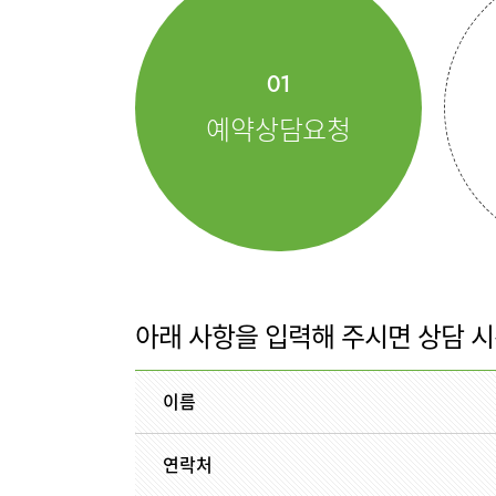
특수치료내시경센터
부민 라이프케어센터
국제진료
01
스포츠재활센터
예약상담요청
외상골절센터
국제진료센터
진료안내
진료과
임상시험센터
정형외과
소아골절센터
순환기내과
류마티스내
소아청소년
아래 사항을 입력해 주시면 상담 
응급의학과
병리과
이름
의료진
연락처