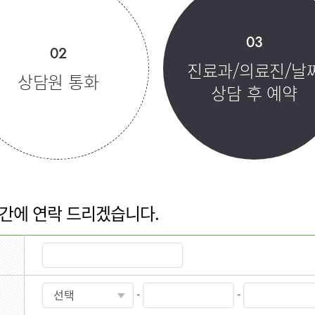
오시는길
 서울
비대면진료 FAQ
센터
임상시험센터
소아골절센
03
02
진료과/의료진/날
상담원 통화
상담 후 예약
신경외과
재활의학과
소화기내과
신장내과
과
감염내과
외과
과
산부인과
가정의학과
시간에 연락 드리겠습니다.
영상의학과
진단검사의학과
-
-