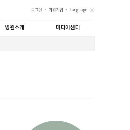
로그인
회원가입
Language
ENGLISH
RUSSIAN
병원소개
미디어센터
CHINESE
장인사말
병원소식
과 핵심가치
언론보도
내역
 Bumin
인재채용
칭찬합시다
도
고객의소리
센터
김용정 척추변형센터
교육
부민그룹소개
백과
부민그룹소식
소화기센터
협력센터
매거진:BLOG
센터
외상골절센터