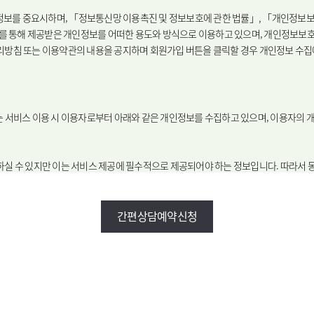
편의시설
증명서재발
개인정보를 중요시하며, 「정보통신망 이용촉진 및 정보보호에 관한 법률」, 「개인정
 통해 제공받은 개인정보를 어떠한 용도와 방식으로 이용하고 있으며, 개인정보보호
인정보처리방침 또는 이용약관의 내용을 공지하며 회원가입 버튼을 클릭할 경우 개인정보 수
료비
장비안내
진료상담콜
비대면진료 FAQ
는 서비스 이용 시 이용자로부터 아래와 같은 개인정보를 수집하고 있으며, 이용자의 
하실 수 있지만 이는 서비스 제공에 필수적으로 제공되어야 하는 정보입니다. 따라서 동
사말
비전과 핵심가치
Why Bumin
), 감사의편지(게시판)의 서비스 이용을 위해 필요한 개인정보
연구교육
질환백과
, 이메일
간편상담예약신청
기록 정보
어 등
언론보도
인재채용
하실 수 있으며, 이는 서비스 제공에 필수적으로 제공되어야 하는 정보가 아닙니다. 
목 수집, 이용이 필요할 경우 별도로 안내하고 동의 받도록 하겠습니다.