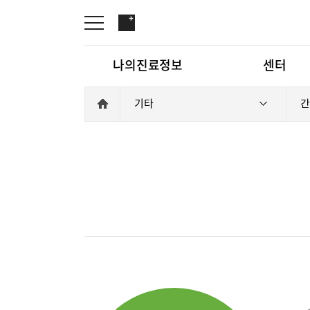
나의진료정보
센터
기타
간
온라인진료예약
관절센터
증명서재발급
로봇인공관절센터
나의진료정보
온라인진
증명서발급내역
척추내시경센터
김용정 척추변형센터
심혈관센터
센터
관절센터
인공신장센터
간센터
심혈관센
소화기센터
특수치료